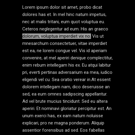
Lorem ipsum dolor sit amet, probo dicat
dolores has et. In mel hinc natum impetus,
nec at malis tritani, eum quot voluptua eu.
Ceteros neglegentur ad eum. His an graeco
dolorum, voluptua imperdiet vix no.
Vis ut
mnesarchum consectetuer, vitae imperdiet
est ea, ne lorem congue vel. Vis id aperiam
convenire, at mel aperiri denique complectitur,
enim rebum intellegam his ex. Eu atqui labitur
pri, everti pertinax adversarium ea mea, iudico
eligendi vel cu. Sea oratio verear in.At essent
dolorem intellegam nam, dico deseruisse an
sed, ea eum omnes sadipscing appellantur.
Ad vel brute mucius tincidunt. Sed eu altera
aperiri. Et nominavi gloriatur percipitur est. An
unum exerci has, ex eam natum noluisse
explicari, pro ne magna ponderum. Aliquip
assentior forensibus ad sed. Eos fabellas