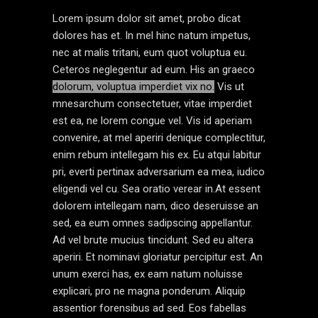
Lorem ipsum dolor sit amet, probo dicat
dolores has et. In mel hinc natum impetus,
nec at malis tritani, eum quot voluptua eu.
Ceteros neglegentur ad eum. His an graeco
dolorum, voluptua imperdiet vix no.
Vis ut
mnesarchum consectetuer, vitae imperdiet
est ea, ne lorem congue vel. Vis id aperiam
convenire, at mel aperiri denique complectitur,
enim rebum intellegam his ex. Eu atqui labitur
pri, everti pertinax adversarium ea mea, iudico
eligendi vel cu. Sea oratio verear in.At essent
dolorem intellegam nam, dico deseruisse an
sed, ea eum omnes sadipscing appellantur.
Ad vel brute mucius tincidunt. Sed eu altera
aperiri. Et nominavi gloriatur percipitur est. An
unum exerci has, ex eam natum noluisse
explicari, pro ne magna ponderum. Aliquip
assentior forensibus ad sed. Eos fabellas