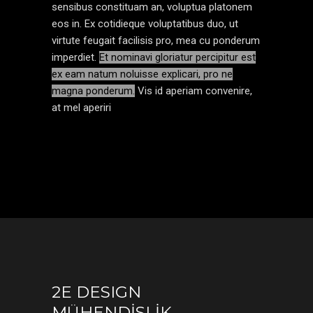
sensibus constituam an, voluptua platonem
eos in. Ex cotidieque voluptatibus duo, ut
virtute feugait facilisis pro, mea cu ponderum
imperdiet.
Et nominavi gloriatur percipitur est
ex eam natum noluisse explicari, pro ne
magna ponderum.
Vis id aperiam convenire,
at mel aperiri
2E DESIGN
MÜHENDİSLİK