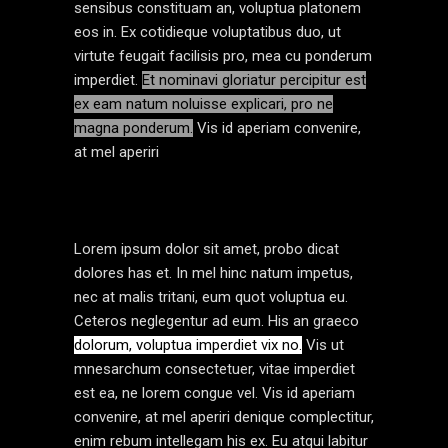
sensibus constituam an, voluptua platonem
eos in. Ex cotidieque voluptatibus duo, ut
virtute feugait facilisis pro, mea cu ponderum
imperdiet.
Et nominavi gloriatur percipitur est
ex eam natum noluisse explicari, pro ne
magna ponderum.
Vis id aperiam convenire,
at mel aperiri
Lorem ipsum dolor sit amet, probo dicat
dolores has et. In mel hinc natum impetus,
nec at malis tritani, eum quot voluptua eu.
Ceteros neglegentur ad eum. His an graeco
dolorum, voluptua imperdiet vix no.
Vis ut
mnesarchum consectetuer, vitae imperdiet
est ea, ne lorem congue vel. Vis id aperiam
convenire, at mel aperiri denique complectitur,
enim rebum intellegam his ex. Eu atqui labitur